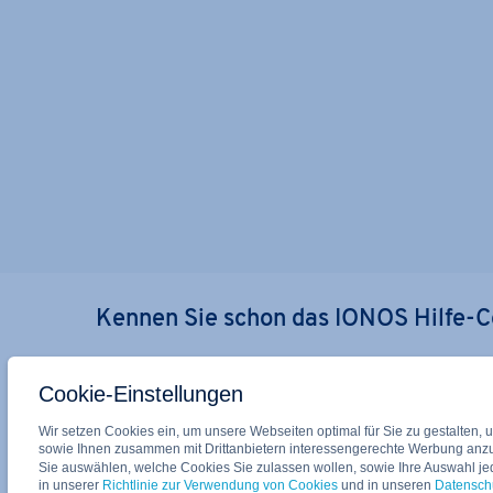
Kennen Sie schon das IONOS Hilfe-C
Bei Fragen zu allen Produkten finden Sie die passen
Hilfestellungen im IONOS Hilfe-Center.
Cookie-Einstellungen
Wir setzen Cookies ein, um unsere Webseiten optimal für Sie zu gestalten, 
Zum IONOS Hilfe-Center
sowie Ihnen zusammen mit Drittanbietern interessengerechte Werbung anz
Sie auswählen, welche Cookies Sie zulassen wollen, sowie Ihre Auswahl jede
in unserer
Richtlinie zur Verwendung von Cookies
und in unseren
Datensch