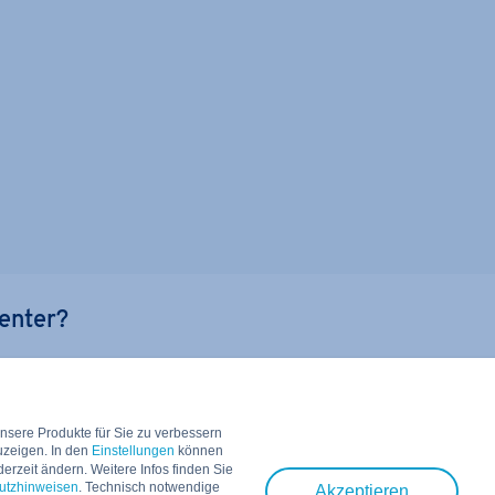
enter?
den Antworten und
unsere Produkte für Sie zu verbessern
uzeigen. In den
Einstellungen
können
rzeit ändern. Weitere Infos finden Sie
utzhinweisen
. Technisch notwendige
Akzeptieren